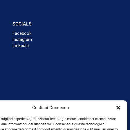
SOCIALS
Facebook
Instagram
LinkedIn
Gestisci Consenso
le migliori esperienze, utilizziamo tecnologie come i cookie per memorizzare
 alle informazioni del dispositivo. Il consenso a queste tecnologie ci
i elaborare dati come il comportamento di navigazione o ID unici su questo