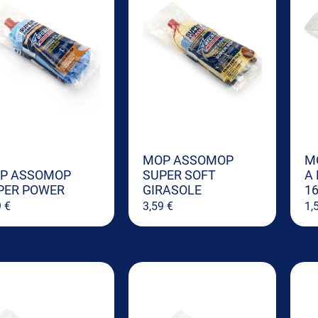
MOP ASSOMOP
M
P ASSOMOP
SUPER SOFT
A 
PER POWER
GIRASOLE
16
9
€
3,59
€
1,