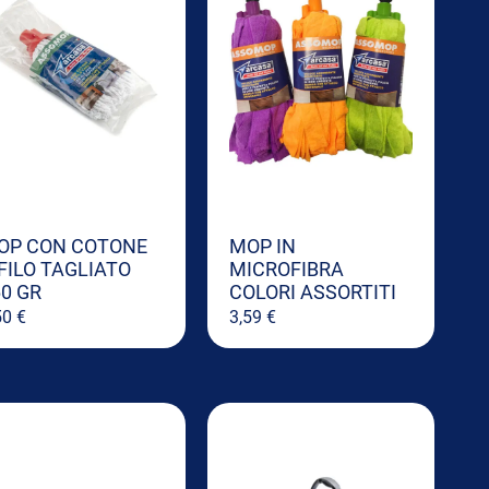
OP CON COTONE
MOP IN
FILO TAGLIATO
MICROFIBRA
0 GR
COLORI ASSORTITI
50
€
3,59
€