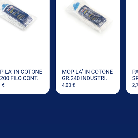
P-LA’ IN COTONE
MOP-LA’ IN COTONE
P
200 FILO CONT.
GR.240 INDUSTRI.
S
0
€
4,00
€
2,