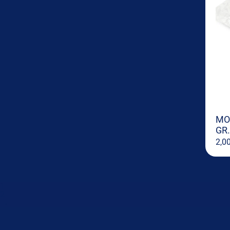
MO
GR.
2,0
1
2
→