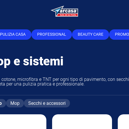
PULIZIA CASA
PROFESSIONAL
BEAUTY CARE
PROM
PULIZIA CASA
PROFESSIONAL
BEAUTY CARE
PROM
p e sistemi
 cotone, microfibra e TNT per ogni tipo di pavimento, con secchi,
ta per una pulizia pratica e professionale.
o
Mop
Secchi e accessori