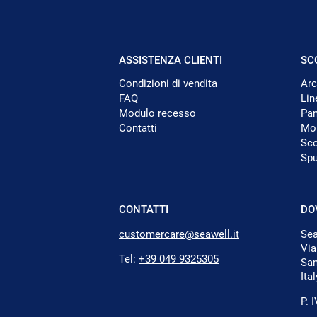
ASSISTENZA CLIENTI
SC
Condizioni di vendita
Ar
FAQ
Lin
Modulo recesso
Pan
Contatti
Mop
Sco
Sp
CONTATTI
DO
customercare@seawell.it
Sea
Via
Tel:
+39 049 9325305
San
Ital
P. 