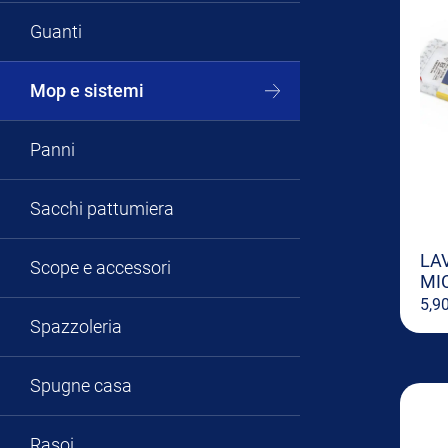
Guanti
Mop e sistemi
Panni
Sacchi pattumiera
LA
Scope e accessori
MI
5,9
Spazzoleria
Spugne casa
Rasoi