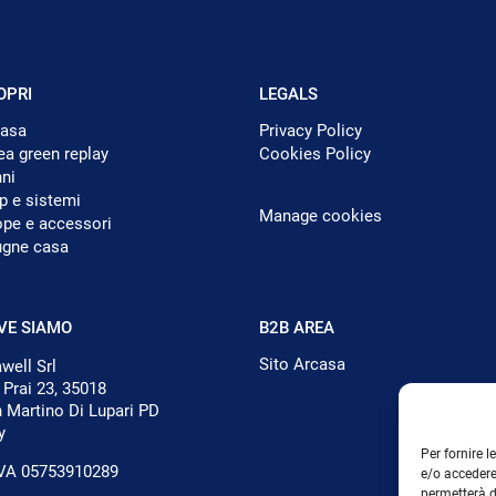
OPRI
LEGALS
casa
Privacy Policy
ea green replay
Cookies Policy
ni
 e sistemi
Manage cookies
pe e accessori
ugne casa
VE SIAMO
B2B AREA
Sito Arcasa
well Srl
 Prai 23, 35018
 Martino Di Lupari PD
y
Per fornire 
IVA 05753910289
e/o accedere
permetterà d