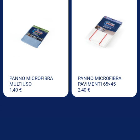
PANNO MICROFIBRA
PANNO MICROFIBRA
MULTIUSO
PAVIMENTI 65×45
1,40
€
2,40
€
1
2
3
→