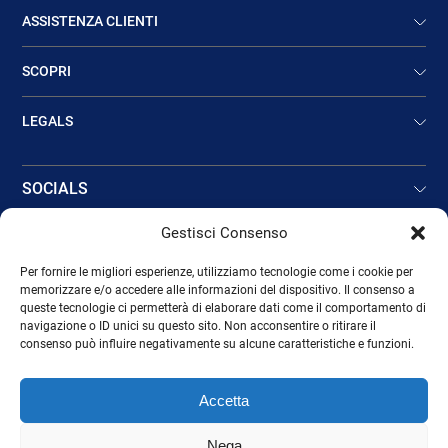
ASSISTENZA CLIENTI
SCOPRI
LEGALS
SOCIALS
Gestisci Consenso
CONTATTI
Per fornire le migliori esperienze, utilizziamo tecnologie come i cookie per
memorizzare e/o accedere alle informazioni del dispositivo. Il consenso a
queste tecnologie ci permetterà di elaborare dati come il comportamento di
DOVE SIAMO
navigazione o ID unici su questo sito. Non acconsentire o ritirare il
consenso può influire negativamente su alcune caratteristiche e funzioni.
B2B AREA
Accetta
Nega